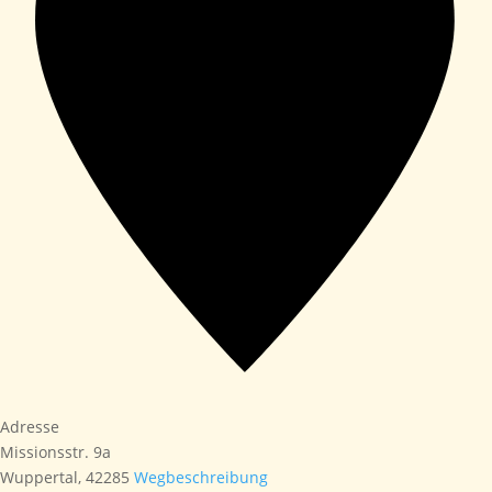
Adresse
Missionsstr. 9a
Wuppertal
,
42285
Wegbeschreibung