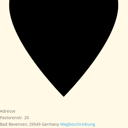
Adresse
Pastorenstr. 20
Bad Bevensen
,
29549
Germany
Wegbeschreibung