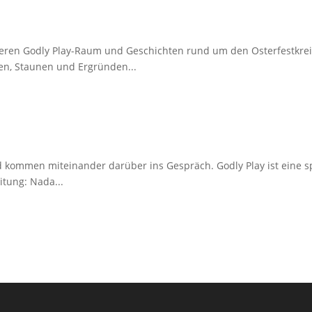
seren Godly Play-Raum und Geschichten rund um den Osterfestkreis
en, Staunen und Ergründen...
d kommen miteinander darüber ins Gespräch. Godly Play ist eine sp
itung: Nada...