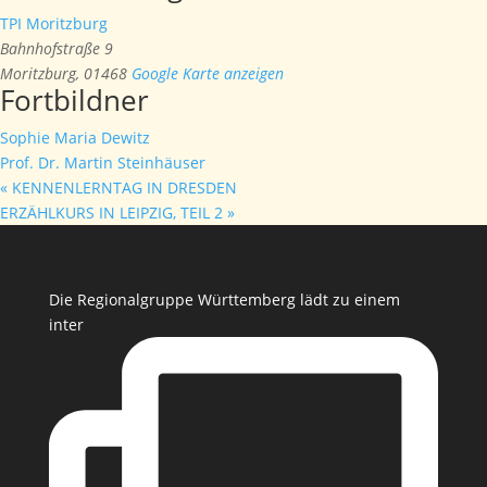
TPI Moritzburg
Bahnhofstraße 9
Moritzburg
,
01468
Google Karte anzeigen
Fortbildner
Sophie Maria Dewitz
Prof. Dr. Martin Steinhäuser
«
KENNENLERNTAG IN DRESDEN
ERZÄHLKURS IN LEIPZIG, TEIL 2
»
Die Regionalgruppe Württemberg lädt zu einem
inter