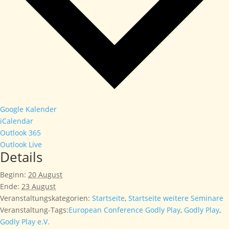
Google Kalender
iCalendar
Outlook 365
Outlook Live
Details
Beginn:
20 August
Ende:
23 August
Veranstaltungskategorien:
Startseite
,
Startseite weitere Seminare
Veranstaltung-Tags:
European Conference Godly Play
,
Godly Play
,
Godly Play e.V.