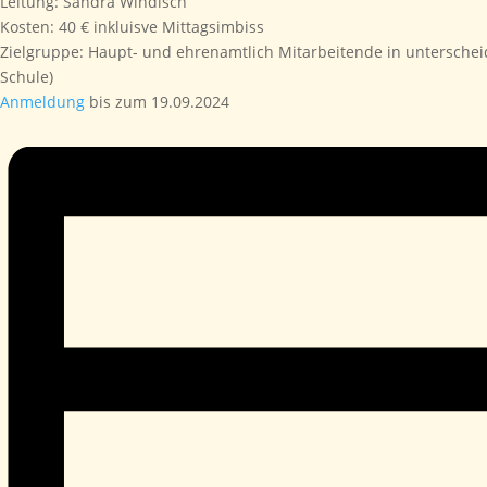
Leitung: Sandra Windisch
Kosten: 40 € inkluisve Mittagsimbiss
Zielgruppe: Haupt- und ehrenamtlich Mitarbeitende in unterschei
Schule)
Anmeldung
bis zum 19.09.2024