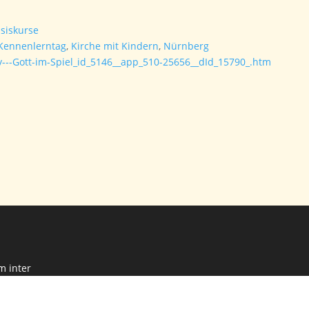
asiskurse
Kennenlerntag
,
Kirche mit Kindern
,
Nürnberg
ay---Gott-im-Spiel_id_5146__app_510-25656__dId_15790_.htm
m inter