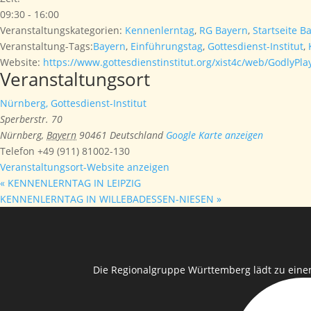
09:30 - 16:00
Veranstaltungskategorien:
Kennenlerntag
,
RG Bayern
,
Startseite B
Veranstaltung-Tags:
Bayern
,
Einführungstag
,
Gottesdienst-Institut
,
Website:
https://www.gottesdienstinstitut.org/xist4c/web/GodlyPl
Veranstaltungsort
Nürnberg, Gottesdienst-Institut
Sperberstr. 70
Nürnberg
,
Bayern
90461
Deutschland
Google Karte anzeigen
Telefon
+49 (911) 81002-130
Veranstaltungsort-Website anzeigen
«
KENNENLERNTAG IN LEIPZIG
KENNENLERNTAG IN WILLEBADESSEN-NIESEN
»
Die Regionalgruppe Württemberg lädt zu eine