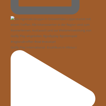
Godly Play International - Erzählkurs in Vilnius i