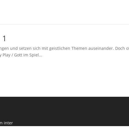
 1
ngen und setzen sich mit geistlichen Themen auseinander. Doch of
lay / Gott im Spiel...
m inter