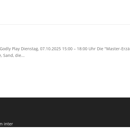
odly Play Dienstag, 07.10.2025 15:00 – 18:00 Uhr Die "Master-Erzä
 Sand, die...
m inter