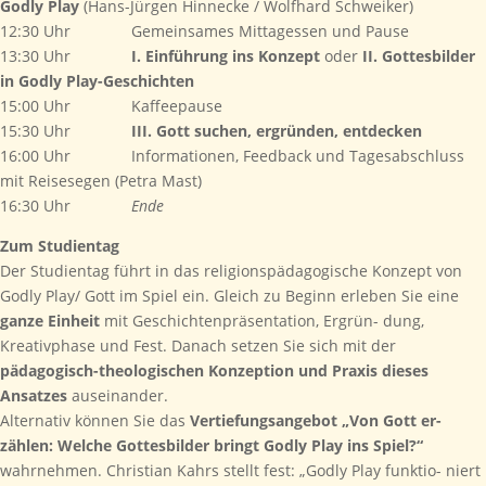
Godly Play
(Hans-Jürgen Hinnecke / Wolfhard Schweiker)
12:30 Uhr Gemeinsames Mittagessen und Pause
13:30 Uhr
I. Einführung ins Konzept
oder
II. Gottesbilder
in Godly Play-Geschichten
15:00 Uhr Kaffeepause
15:30 Uhr
III. Gott suchen, ergründen, entdecken
16:00 Uhr Informationen, Feedback und Tagesabschluss
mit Reisesegen (Petra Mast)
16:30 Uhr
Ende
Zum Studientag
Der Studientag führt in das religionspädagogische Konzept von
Godly Play/ Gott im Spiel ein. Gleich zu Beginn erleben Sie eine
ganze Einheit
mit Geschichtenpräsentation, Ergrün- dung,
Kreativphase und Fest. Danach setzen Sie sich mit der
pädagogisch-theologischen Konzeption und Praxis dieses
Ansatzes
auseinander.
Alternativ können Sie das
Vertiefungsangebot „Von Gott er-
zählen: Welche Gottesbilder bringt Godly Play ins Spiel?“
wahrnehmen. Christian Kahrs stellt fest: „Godly Play funktio- niert