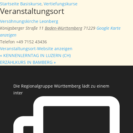
Startseite Basiskurse
,
Vertiefungskurse
Veranstaltungsort
Versöhnungskirche Leonberg
Königsberger Straße 11
Baden-Württemberg
71229
Google Karte
anzeigen
Telefon
+49 7152 43436
Veranstaltungsort-Website anzeigen
«
KENNENLERNTAG IN LUZERN (CH)
ERZÄHLKURS IN BAMBERG
»
Die Regionalgruppe Württemberg lädt zu einem
inter