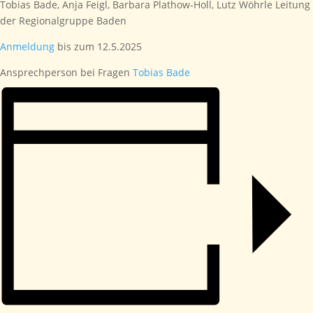
Tobias Bade, Anja Feigl, Barbara Plathow-Holl, Lutz Wöhrle Leitung
der Regionalgruppe Baden
Anmeldung
bis zum 12.5.2025
Ansprechperson bei Fragen
Tobias Bade