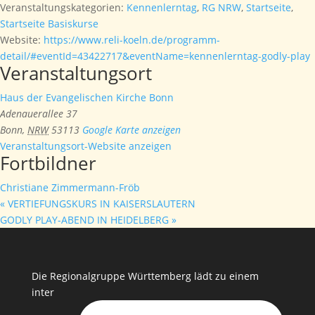
Veranstaltungskategorien:
Kennenlerntag
,
RG NRW
,
Startseite
,
Startseite Basiskurse
Website:
https://www.reli-koeln.de/programm-
detail/#eventId=43422717&eventName=kennenlerntag-godly-play
Veranstaltungsort
Haus der Evangelischen Kirche Bonn
Adenauerallee 37
Bonn
,
NRW
53113
Google Karte anzeigen
Veranstaltungsort-Website anzeigen
Fortbildner
Christiane Zimmermann-Fröb
«
VERTIEFUNGSKURS IN KAISERSLAUTERN
GODLY PLAY-ABEND IN HEIDELBERG
»
Die Regionalgruppe Württemberg lädt zu einem
inter