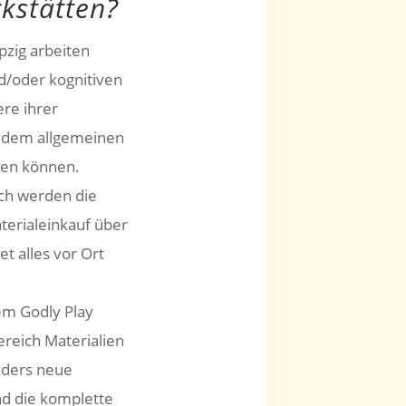
kstätten?
pzig arbeiten
d/oder kognitiven
re ihrer
f dem allgemeinen
hen können.
sch werden die
terialeinkauf über
t alles vor Ort
em Godly Play
ereich Materialien
ders neue
und die komplette